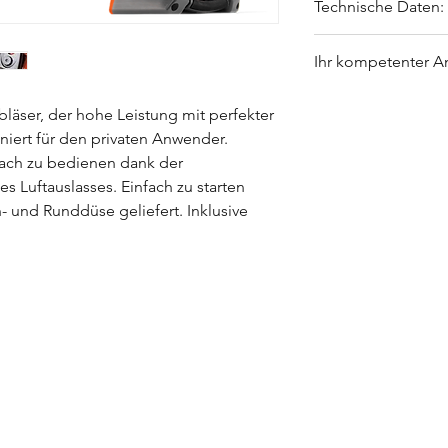
Technische Daten:
Gewicht 4
,4 kg
Ihr kompetenter A
Leistung
0,8 kW
Hubraum
28 ccm
Günter Brandstätter
Komfortgriff
bläser, der hohe Leistung mit perfekter
garten@nebel.pro
Rund- und Flachdüs
iert für den privaten Anwender.
+43 7248 / 63701
Saugvorrichtung
fach zu bedienen dank der
s Luftauslasses. Einfach zu starten
- und Runddüse geliefert. Inklusive