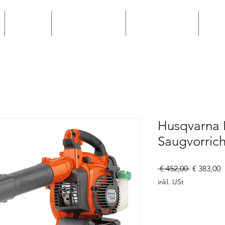
Hilltip
Bewerbungen
Winterservice
Win
Husqvarna 
Saugvorric
Standardp
S
 € 452,00 
€ 383,00
P
inkl. USt