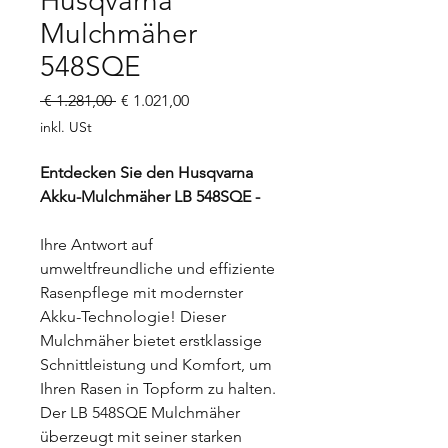
Husqvarna
Mulchmäher
548SQE
Standardpreis
Sale-
 € 1.281,00 
€ 1.021,00
Preis
inkl. USt
Entdecken Sie den Husqvarna
Akku-Mulchmäher LB 548SQE -
Ihre Antwort auf
umweltfreundliche und effiziente
Rasenpflege mit modernster
Akku-Technologie! Dieser
Mulchmäher bietet erstklassige
Schnittleistung und Komfort, um
Ihren Rasen in Topform zu halten.
Der LB 548SQE Mulchmäher
überzeugt mit seiner starken