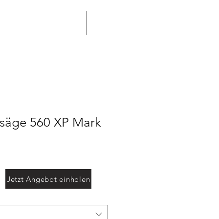
terservice Professional
More
rsäge 560 XP Mark
Jetzt Angebot einholen