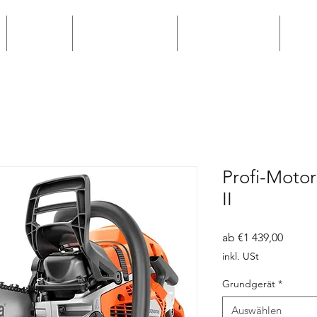
Hilltip
Bewerbungen
Winterservice
Win
Profi-Moto
II
Sale-
ab
€1 439,00
Preis
inkl. USt
Grundgerät
*
Auswählen