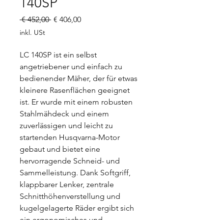
140SP
Standardpreis
Sale-
 € 452,00 
€ 406,00
Preis
inkl. USt
LC 140SP ist ein selbst
angetriebener und einfach zu
bedienender Mäher, der für etwas
kleinere Rasenflächen geeignet
ist. Er wurde mit einem robusten
Stahlmähdeck und einem
zuverlässigen und leicht zu
startenden Husqvarna-Motor
gebaut und bietet eine
hervorragende Schneid- und
Sammelleistung. Dank Softgriff,
klappbarer Lenker, zentrale
Schnitthöhenverstellung und
kugelgelagerte Räder ergibt sich
ein ergonomisches und