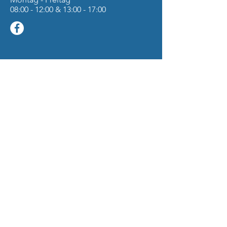
08:00 - 12:00 & 13:00 - 17:00
Adresse
Gewerbepark Stritzing 23
A-4710 St. Georgen bei
Grieskirchen
Tel:
+437248 / 63 701
Mail:
office@nebel.pro
Impressum / Datenschutz
Allgemeine
Geschäftsbedingungen