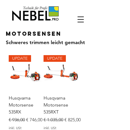
Motorsensen
Schweres trimmen leicht gemacht
UPDATE
UPDATE
Husqvarna
Husqvarna
Motorsense
Motorsense
535RX
535RXT
Standardpreis
Sale-Preis
Standardpreis
Sale-Preis
€ 936,00
€ 746,00
€ 1.035,00
€ 825,00
inkl. USt
inkl. USt