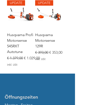
UPDATE
UPDATE
Husqvarna Profi
Husqvarna
Motorsense
Motorsense
545RXT
129R
Autotune
Standardpreis
Sale-Preis
€ 393,00
€ 353,00
Standardpreis
Sale-Preis
€ 1.379,00
€ 1.029,00
inkl. USt
inkl. USt
Öffnungszeiten
Montag - Freitag