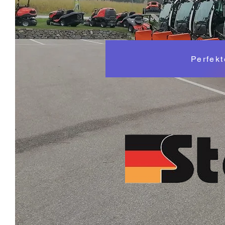
Perfek
I