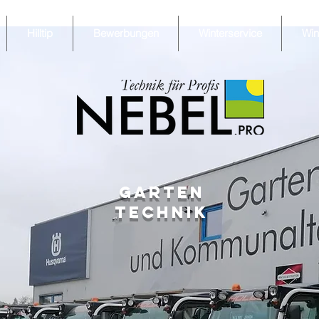
Hilltip
Bewerbungen
Winterservice
Win
Garten
Technik