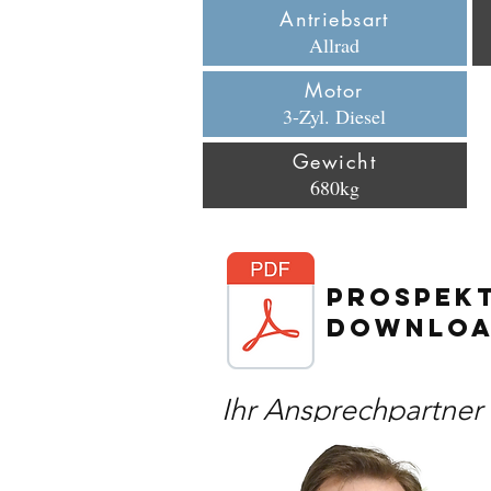
Antriebsart
Allrad
Motor
3-Zyl. Diesel
Gewicht
680kg
PROSPEK
DOWNLO
Ihr Ansprechpartner