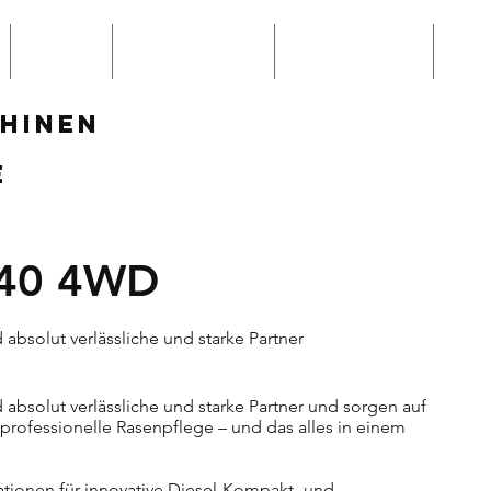
Hilltip
Bewerbungen
Winterservice
Win
HINEN
E
140 4WD
 absolut verlässliche und starke Partner
 absolut verlässliche und starke Partner und sorgen auf
rofessionelle Rasenpflege – und das alles in einem
tionen für innovative Diesel-Kompakt- und