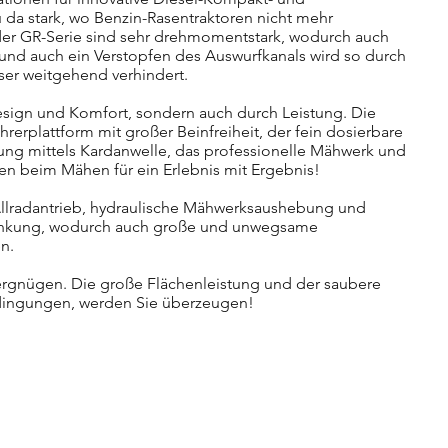
 da stark, wo Benzin-Rasentraktoren nicht mehr
er GR-Serie sind sehr drehmomentstark, wodurch auch
 und auch ein Verstopfen des Auswurfkanals wird so durch
ser weitgehend verhindert.
Design und Komfort, sondern auch durch Leistung. Die
erplattform mit großer Beinfreiheit, der fein dosierbare
gung mittels Kardanwelle, das professionelle Mähwerk und
n beim Mähen für ein Erlebnis mit Ergebnis!
 Allradantrieb, hydraulische Mähwerksaushebung und
olenkung, wodurch auch große und unwegsame
en.
ergnügen. Die große Flächenleistung und der saubere
Bedingungen, werden Sie überzeugen!