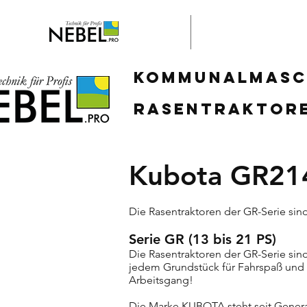
Home
Stella Engeneering
KOMMUNALMASC
RASENTRAKTOR
Kubota GR2
Die Rasentraktoren der GR-Serie sind
Serie GR (13 bis 21 PS)
Die Rasentraktoren der GR-Serie sind
jedem Grundstück für Fahrspaß und p
Arbeitsgang!
Die Marke KUBOTA steht seit Genera