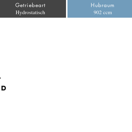
Getriebeart
Hubraum
Hydrostatisch
902 ccm
T
AD