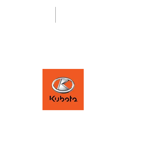
terservice Professional
More