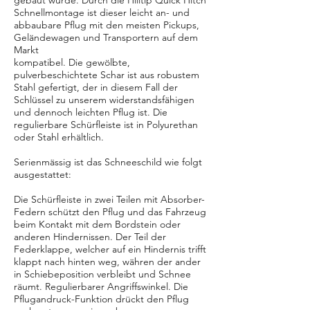
gebaut wurde. Durch die Hilltip Quick Hitch
Schnellmontage ist dieser leicht an- und
abbaubare Pflug mit den meisten Pickups,
Geländewagen und Transportern auf dem
Markt
kompatibel. Die gewölbte,
pulverbeschichtete Schar ist aus robustem
Stahl gefertigt, der in diesem Fall der
Schlüssel zu unserem widerstandsfähigen
und dennoch leichten Pflug ist. Die
regulierbare Schürfleiste ist in Polyurethan
oder Stahl erhältlich.
Serienmässig ist das Schneeschild wie folgt
ausgestattet:
Die Schürfleiste in zwei Teilen mit Absorber-
Federn schützt den Pflug und das Fahrzeug
beim Kontakt mit dem Bordstein oder
anderen Hindernissen. Der Teil der
Federklappe, welcher auf ein Hindernis trifft
klappt nach hinten weg, währen der ander
in Schiebeposition verbleibt und Schnee
räumt. Regulierbarer Angriffswinkel. Die
Pflugandruck-Funktion drückt den Pflug