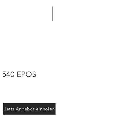
terservice Professional
More
 540 EPOS
Jetzt Angebot einholen