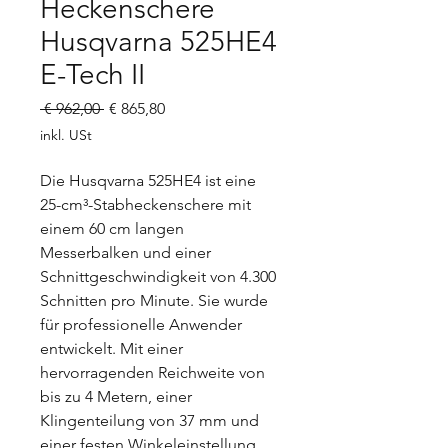
Heckenschere
Husqvarna 525HE4
E-Tech II
Standardpreis
Sale-
 € 962,00 
€ 865,80
Preis
inkl. USt
Die Husqvarna 525HE4 ist eine
25-cm³-Stabheckenschere mit
einem 60 cm langen
Messerbalken und einer
Schnittgeschwindigkeit von 4.300
Schnitten pro Minute. Sie wurde
für professionelle Anwender
entwickelt. Mit einer
hervorragenden Reichweite von
bis zu 4 Metern, einer
Klingenteilung von 37 mm und
einer festen Winkeleinstellung