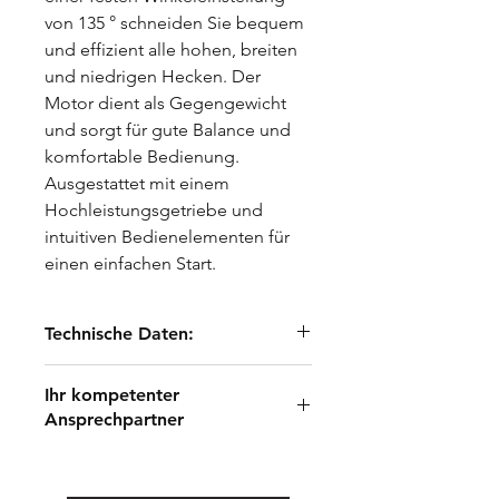
von 135 ° schneiden Sie bequem
und effizient alle hohen, breiten
und niedrigen Hecken. Der
Motor dient als Gegengewicht
und sorgt für gute Balance und
komfortable Bedienung.
Ausgestattet mit einem
Hochleistungsgetriebe und
intuitiven Bedienelementen für
einen einfachen Start.
Technische Daten:
Hubraum 25,4
Ihr kompetenter
Leistung 1,0 kW
Ansprechpartner
Schnittlänge 60 cm
Messerabstand 30 mm
Brandstätter Günter
Gewicht 7 kg
garten@nebel.pro