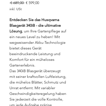
Standardpreis
Sale-
 € 689,00 
€ 599,00
Preis
inkl. USt
Entdecken Sie das Husqvarna
Blasgerät 340iB - die ultimative
Lösung
, um Ihre Gartenpflege auf
ein neues Level zu heben! Mit
wegweisender Akku-Technologie
bietet dieses Gerät
beeindruckende Leistung und
Komfort für ein müheloses
Gartenerlebnis.
Das 340iB Blasgerät überzeugt
mit seiner kraftvollen Luftleistung,
die mühelos Blätter, Schmutz und
Unrat entfernt. Mit variabler
Geschwindigkeitsregelung haben
Sie jederzeit die volle Kontrolle,
um jede Aufgabe präzise