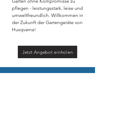
Garten ohne Kompromisse zu
pflegen - leistungsstark, leise und
umweltfreundlich. Willkommen in
der Zukunft der Gartengeräte von
Husqvarna!
Jetzt Angebot einholen
Öffnungszeiten
Montag - Freitag
08:00 - 12:00 & 13:00 - 17:00