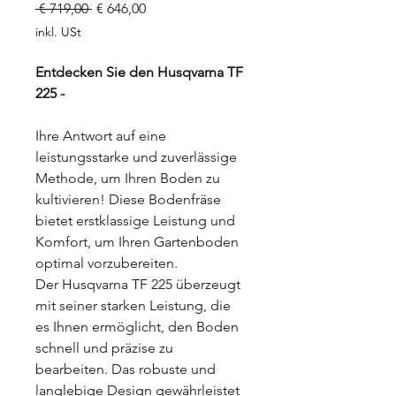
Standardpreis
Sale-
 € 719,00 
€ 646,00
Preis
inkl. USt
Entdecken Sie den Husqvarna TF
225 -
Ihre Antwort auf eine
leistungsstarke und zuverlässige
Methode, um Ihren Boden zu
kultivieren! Diese Bodenfräse
bietet erstklassige Leistung und
Komfort, um Ihren Gartenboden
optimal vorzubereiten.
Der Husqvarna TF 225 überzeugt
mit seiner starken Leistung, die
es Ihnen ermöglicht, den Boden
schnell und präzise zu
bearbeiten. Das robuste und
langlebige Design gewährleistet