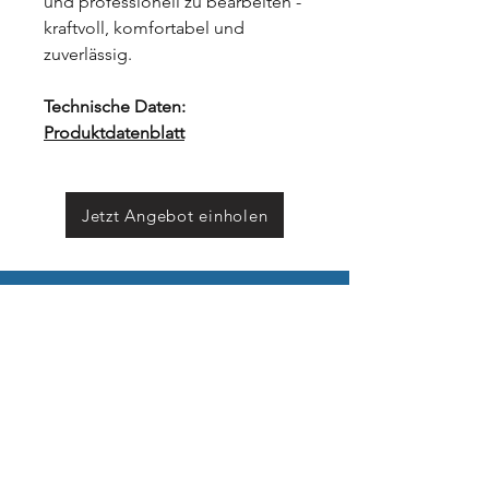
und professionell zu bearbeiten -
kraftvoll, komfortabel und
zuverlässig.
Technische Daten:
Produktdatenblatt
Jetzt Angebot einholen
Öffnungszeiten
Montag - Freitag
08:00 - 12:00 & 13:00 - 17:00