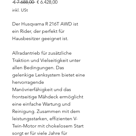
Standardpreis
Sale-
 € 7.688,00 
€ 6.428,00
Preis
inkl. USt
Der Husqvarna R 216T AWD ist
ein Rider, der perfekt für
Hausbesitzer geeignet ist.
Allradantrieb für zusätzliche
Traktion und Vielseitigkeit unter
allen Bedingungen. Das
gelenkige Lenksystem bietet eine
hervorragende
Manövrierfähigkeit und das
frontseitige Mähdeck ermöglicht
eine einfache Wartung und
Reinigung. Zusammen mit dem
leistungsstarken, effizienten V-
Twin-Motor mit chokelosem Start
sorgt er für viele Jahre für