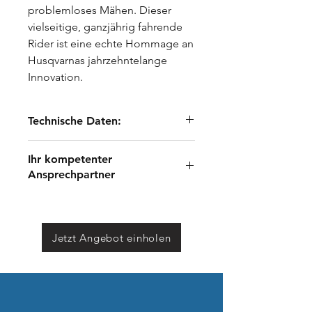
problemloses Mähen. Dieser
vielseitige, ganzjährig fahrende
Rider ist eine echte Hommage an
Husqvarnas jahrzehntelange
Innovation.
Technische Daten:
Leistung
11,3 kW
Ihr kompetenter
Arbeitsbreite
103 cm
Ansprechpartner
Motor
Husqvarna HV 586AE
Hubraum
586 ccm
Günter Brandstätter
Geschwindigkeitsregulierung
Pedal
garten@nebel.pro
Getriebeart
Hydrostatisch
+43 7248 / 63701
Allrad, LED Licht, Stundenzähler
Jetzt Angebot einholen